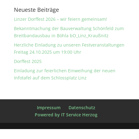
Neueste Beiträge
Linzer Dorffest 2026 – wir feiern gemeinsam!
Bekanntmachung der Bauverwaltung Schönfeld zum
Breitbandausbau in Böhla bO_Linz_Kraußnitz
Herzliche Einladung zu unseren Festveranstaltungen
Freitag 24.10.2025 um 19:00 Uhr
Dorffest 2025
Einladung zur feierlichen Einweihung der neuen
Infotafel auf dem Schlossplatz Linz
Impressum
Datenschutz
Powered by IT Service Herzog